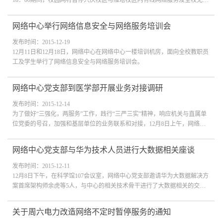
18：00期间，校园网将暂停兴庆校区与雁塔校区内有线网络服务及全校无线
网络服务，由此带来的不便请广大用户谅解！ 网络中心 2015年12月24日
网络中心举行网络信息安全与网络服务培训会
发布时间：2015-12-19
12月11日和12月18日，网络中心在网络中心一楼培训机房，面向全校教职员
工及学生举行了网络信息安全与网络服务培训会。
网络中心党支部到医学部开展业务对接调研
发布时间：2015-12-14
为了做好“三强化，两服务”工作，践行“三严三实”精神，响应机关与直属单
位党委的号召，加强和基层单位的业务联系和对接，12月8日上午，网络中
心党支部书记、副主任韩博同志带领支部部分党员和业务骨干到医学部调
研...
网络中心党支部与华为技术人员进行大数据相关座谈
发布时间：2015-12-11
12月8日下午，在科学馆107会议室，网络中心党支部邀请华为大数据解决方
案首席架构师余虎等5人，与中心的相关技术骨干进行了大数据相关的交流
座谈。
关于周六电力改造网络不定时暂停服务的通知